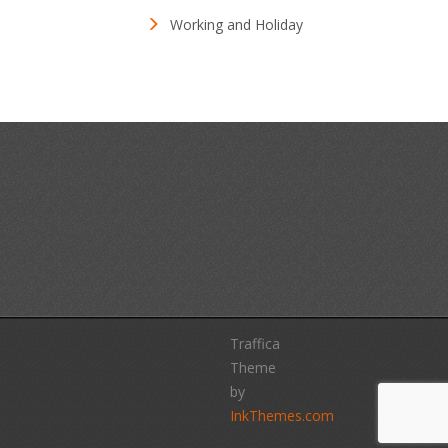
Working and Holiday
Traffica
Theme
by
InkThemes.com