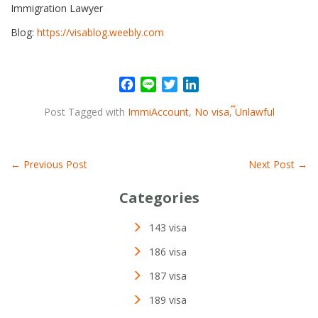
Immigration Lawyer
Blog:
https://visablog.weebly.com
F
L
T
L
a
i
w
i
Post Tagged with
ImmiAccount
,
No visa
,
๊Unlawful
c
n
i
n
e
e
t
k
b
t
e
o
e
d
←
Previous Post
Next Post
→
o
r
I
k
n
Categories
143 visa
186 visa
187 visa
189 visa