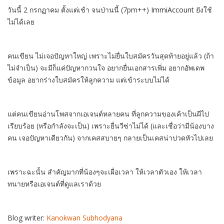
วันนี้ 2 กรกฏาคม ตั้งแต่เช้า จนป่านนี้ (7pm++)
ImmiAccount
ยังใช้
ไม่ได้เลย
คนเขียน ไม่เจอปัญหาใหญ่ เพราะไม่ยื่นใบสมัครวันสุดท้ายอยู่แล้ว (ถ้า
ไม่จำเป็น) จะมีก็แค่ปัญหากวนใจ อยากยื่นเอกสารเพิ่ม อยากอัพเดพ
ข้อมูล อยากร่างใบสมัครให้ลูกความ แต่เข้าระบบไม่ได้
แต่คนเขียนอ่านโพสจากเอเจนต์หลายคน ที่ลูกความของเค้าเป็นผีไป
เรียบร้อย (หรือกำลังจะเป็น) เพราะยื่นวีซ่าไม่ได้ (และเชื่อว่ามีน้องบาง
คน เจอปัญหาเดียวกัน) จากเคสสบายๆ กลายเป็นเคสน่าปวดหัวไปเลย
เพราะฉะนั้น สำคัญมากที่น้องๆจะเผื่อเวลา ให้เวลาตัวเอง ให้เวลา
ทนายหรือเอเจนต์ที่ดูแลเราด้วย
Blog writer:
Kanokwan Subhodyana