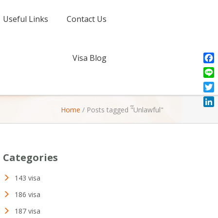
Useful Links
Contact Us
Visa Blog
Fac
Line
Twit
Home
/
Posts tagged "๊Unlawful"
Link
Categories
143 visa
186 visa
187 visa