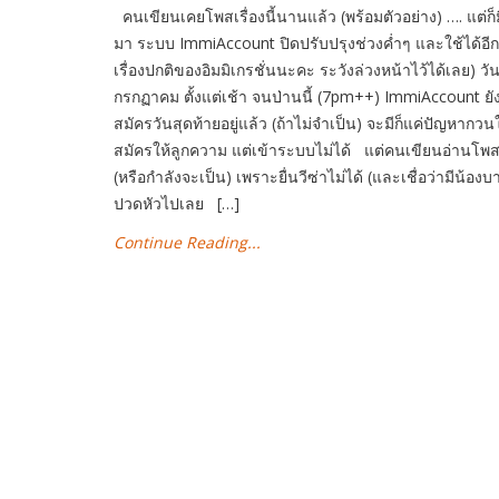
คนเขียนเคยโพสเรื่องนี้นานแล้ว (พร้อมตัวอย่าง) …. แต่ก็มี
มา ระบบ ImmiAccount ปิดปรับปรุงช่วงค่ำๆ และใช้ได้อีกท
เรื่องปกติของอิมมิเกรชั่นนะคะ ระวังล่วงหน้าไว้ได้เลย) วั
กรกฏาคม ตั้งแต่เช้า จนป่านนี้ (7pm++) ImmiAccount ยั
สมัครวันสุดท้ายอยู่แล้ว (ถ้าไม่จำเป็น) จะมีก็แค่ปัญหาก
สมัครให้ลูกความ แต่เข้าระบบไม่ได้ แต่คนเขียนอ่านโพส
(หรือกำลังจะเป็น) เพราะยื่นวีซ่าไม่ได้ (และเชื่อว่ามีน
ปวดหัวไปเลย […]
Continue Reading...