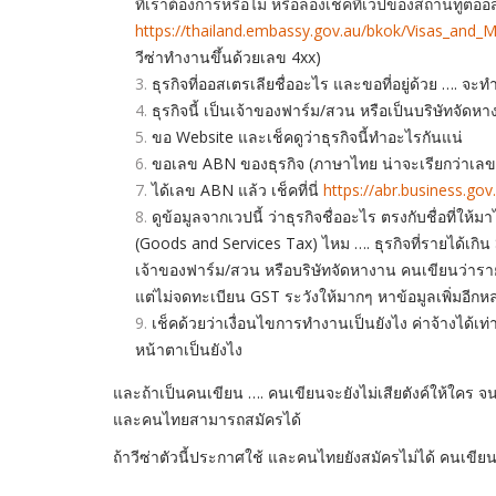
ที่เราต้องการหรือไม่ หรือลองเช็คที่เวปของสถานทูต
https://thailand.embassy.gov.au/bkok/Visas_and_M
วีซ่าทำงานขึ้นด้วยเลข 4xx)
ธุรกิจที่ออสเตรเลียชื่ออะไร และขอที่อยู่ด้วย …. จะทำงา
ธุรกิจนี้ เป็นเจ้าของฟาร์ม/สวน หรือเป็นบริษัทจัดห
ขอ Website และเช็คดูว่าธุรกิจนี้ทำอะไรกันแน่
ขอเลข ABN ของธุรกิจ (ภาษาไทย น่าจะเรียกว่าเลข
ได้เลข ABN แล้ว เช็คที่นี่
https://abr.business.gov
ดูข้อมูลจากเวปนี้ ว่าธุรกิจชื่ออะไร ตรงกับชื่อที่ให้
(Goods and Services Tax) ไหม …. ธุรกิจที่รายได้เกิน
เจ้าของฟาร์ม/สวน หรือบริษัทจัดหางาน คนเขียนว่ารายได้
แต่ไม่จดทะเบียน GST ระวังให้มากๆ หาข้อมูลเพิ่มอีกหล
เช็คด้วยว่าเงื่อนไขการทำงานเป็นยังไง ค่าจ้างได้เท่
หน้าตาเป็นยังไง
และถ้าเป็นคนเขียน …. คนเขียนจะยังไม่เสียตังค์ให้ใคร จ
และคนไทยสามารถสมัครได้
ถ้าวีซ่าตัวนี้ประกาศใช้ และคนไทยยังสมัครไม่ได้ คนเขียน