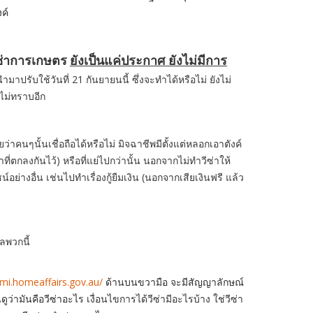
ค์
ีซ่าการเกษตร
ยังเป็นแค่ประกาศ ยังไม่มีการ
มาปรับใช้วันที่ 21 กันยายนนี้ ซึ่งจะทำได้หรือไม่ ยังไม่
ไม่ทราบอีก
ว่าคนๆนั้นเชื่อถือได้หรือไม่ มิจฉาชีพมีตั้งแต่หลอกเอาตังค์
ี่ตกลงกันไว้) หรือที่แย่ไปกว่านั้น นอกจากไม่ทำวีซ่าให้
่างอื่น เช่นไปทำเรื่องกู้ยืมเงิน (นอกจากเสียเงินฟรี แล้ว
ลพวกนี้
mmi.homeaffairs.gov.au/
ด้านบนขวามือ จะมีสัญญาลักษณ์
ดูว่ามันคือวีซ่าอะไร
เงื่อนไขการได้วีซ่ามีอะไรบ้าง ใช่วีซ่า