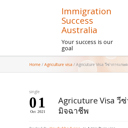
Immigration
Success
Australia
Your success is our
goal
Home
/
Agriculture visa
/
Agricuture Visa วีซ่าการเกษ
single
01
Agricuture Visa วี
มิจฉาชีพ
Oct
2021