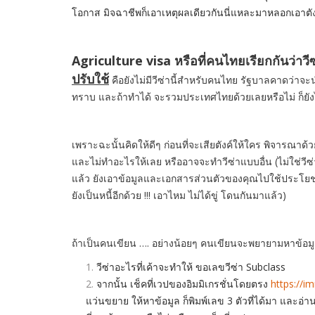
โอกาส มิจฉาชีพก็เอาเหตุผลเดียวกันนี่แหละมาหลอกเอาตัง
Agriculture visa หรือที่คนไทยเรียกกันว่าว
ปรับใช้
คือยังไม่มีวีซ่านี้สำหรับคนไทย รัฐบาลคาดว่าจะนำ
ทราบ และถ้าทำได้ จะรวมประเทศไทยด้วยเลยหรือไม่ ก็ยัง
เพราะฉะนั้นคิดให้ดีๆ ก่อนที่จะเสียตังค์ให้ใคร พิจารณาด้วย
และไม่ทำอะไรให้เลย หรืออาจจะทำวีซ่าแบบอื่น (ไม่ใช่วีซ่าท
แล้ว ยังเอาข้อมูลและเอกสารส่วนตัวของคุณไปใช้ประโยชน์อย
ยังเป็นหนี้อีกด้วย !!! เอาไหม ไม่ได้ขู่ โดนกันมาแล้ว)
ถ้าเป็นคนเขียน …. อย่างน้อยๆ คนเขียนจะพยายามหาข้อมู
วีซ่าอะไรที่เค้าจะทำให้ ขอเลขวีซ่า Subclass
จากนั้น เช็คที่เวปของอิมมิเกรชั่นโดยตรง
https://i
แว่นขยาย ให้หาข้อมูล ก็พิมพ์เลข 3 ตัวที่ได้มา และอ่าน