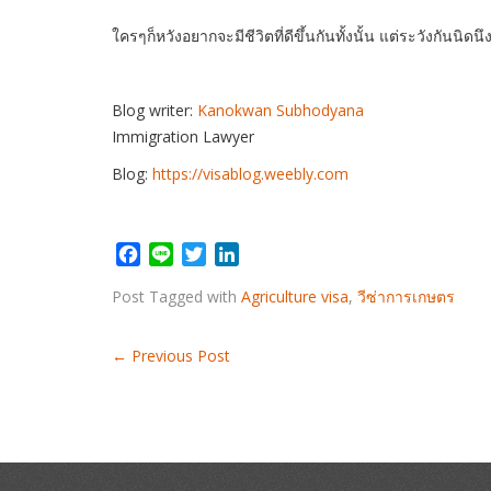
ใครๆก็หวังอยากจะมีชีวิตที่ดีขึ้นกันทั้งนั้น แต่ระวังกันนิด
Blog writer:
Kanokwan Subhodyana
Immigration Lawyer
Blog:
https://visablog.weebly.com
F
L
T
L
a
i
w
i
Post Tagged with
Agriculture visa
,
วีซ่าการเกษตร
c
n
i
n
e
e
t
k
b
t
e
←
Previous Post
o
e
d
o
r
I
k
n