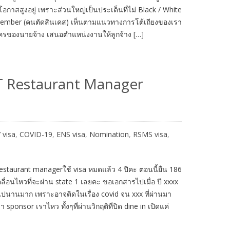
กาสสูงอยู่ เพราะส่วนใหญ่เป็นประเด็นที่ไม่ Black / White
l member (คนตัดสินเคส) เห็นตามแนวทางการโต้เถียงของเรา
มัครของนายจ้าง เสนอตำแหน่งงานให้ลูกจ้าง […]
RT Restaurant Manager
 visa
,
COVID-19
,
ENS visa
,
Nomination
,
RSMS visa
,
restaurant managerใช้ visa หมดแล้ว 4 ปีคะ ตอนนี้ยื่น 186
คลื่อนไหวที่จะผ่าน state 1 เลยคะ ขอเอกสารไปเมื่อ ปี xxxx
ียบไปนานมาก เพราะอาจติดในเรื่อง covid จน xxx ที่ผ่านมา
ponsor เราไหว ทั้งๆที่ผ่านวิกฤติที่ปิด dine in เปิดแค่