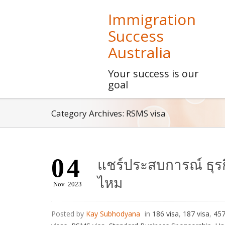
Immigration
Success
Australia
Your success is our
goal
Category Archives: RSMS visa
04
แชร์ประสบการณ์ ธุรก
ไหม
Nov
2023
Posted by
Kay Subhodyana
in
186 visa
,
187 visa
,
457