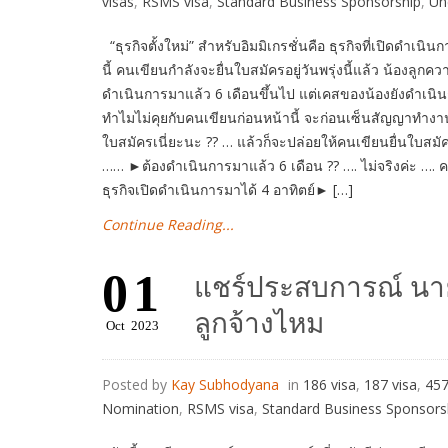
visas
,
RSMS visa
,
Standard Business Sponsorship
,
Un
“ธุรกิจตั้งใหม่” สำหรับอิมมิเกรชั่นคือ ธุรกิจที่เปิดดำเนินก
นี้ คนเขียนกำลังจะยื่นใบสมัครอยู่วันพรุ่งนี้แล้ว น้องลูก
ดำเนินการมาแล้ว 6 เดือนขึ้นไป แต่เคสของน้องยังดำเนิน
ทำไมไม่คุยกับคนเขียนก่อนหน้านี้ จะก่อนเซ็นสัญญาทำงาน ห
ใบสมัครเนี่ยะนะ ?? … แล้วก็จะปล่อยให้คนเขียนยื่นใบสมัคร 
…… ►ต้องดำเนินการมาแล้ว 6 เดือน ?? …. ไม่จริงค่ะ …. ค
ธุรกิจเปิดดำเนินการมาได้ 4 อาทิตย์► […]
Continue Reading...
01
แชร์ประสบการณ์ นา
ลูกจ้างไหม
Oct
2023
Posted by
Kay Subhodyana
in
186 visa
,
187 visa
,
457
Nomination
,
RSMS visa
,
Standard Business Sponsors