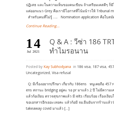
ปฏิเสธ และในความเห็นของคนเขียน ถ้าเตรียมเคสดีๆ ก็มีโอ
แต่ออกแนว Grey คือเรามีโอกาสที่โน้มน้าวให้ Tribuna
สำหรับคนที่ไม่รู้ ….. Nomination application คือใบส
Continue Reading...
14
Q & A : วีซ่า 186 T
ทำไมรอนาน
Jul
2021
Posted by
Kay Subhodyana
in
186 visa
,
187 visa
,
457
Uncategorized
,
Visa refusal
Q: มีเรื่องอยากปรึกษา เกี่ยวกับ 186ens หนูเคยถือ 457 
ens สถานะ bridging อยู่คะ รอ pr มาแล้ว 2 ปี ไม่มีความเ
แล้วก้อเงียบ ตรวจสุขภาพแล้ว มี ielts เรียบร้อย เรื่องเง
ขอเอกสารอีกเยอะเลยคะ แล้วก้อมี จม.ยืนยันจากร้านแล้วว่า s
takeaway covid มาแล้ว […]