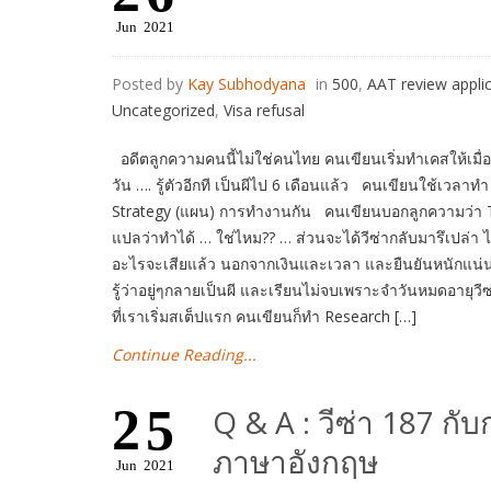
Jun
2021
Posted by
Kay Subhodyana
in
500
,
AAT review appli
Uncategorized
,
Visa refusal
อดีตลูกความคนนี้ไม่ใช่คนไทย คนเขียนเริ่มทำเคสให้เมื่
วัน …. รู้ตัวอีกที เป็นผีไป 6 เดือนแล้ว คนเขียนใช้เวล
Strategy (แผน) การทำงานกัน คนเขียนบอกลูกความว่า T
แปลว่าทำได้ … ใช่ไหม?? … ส่วนจะได้วีซ่ากลับมารึเปล่า ไม่
อะไรจะเสียแล้ว นอกจากเงินและเวลา และยืนยันหนักแน่นว
รู้ว่าอยู่ๆกลายเป็นผี และเรียนไม่จบเพราะจำวันหมดอายุว
ที่เราเริ่มสเต็ปแรก คนเขียนก็ทำ Research […]
Continue Reading...
25
Q & A : วีซ่า 187 กับ
ภาษาอังกฤษ
Jun
2021