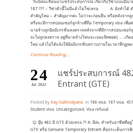
วันนี้คนเขียนมาแชร์ประสบการณ์ เกี่ยวกับวีซ่าแบบม
187 ??? – วีซ่าตัวนี้ไม่มีแล้วไม่ใช่เหรอ A: ยังทำได้ ส
สำคัญไหม – สำคัญมากค่ะ ไม่ว่าจะก่อนยื่น หรือหลังจากลู
หรือจะมีการสปอนเซอร์ลูกจ้างที่ถือ Temporary visa เพื่อต
นายจ้างถูกอิมมิเกรชั่นลงตรวจหลังจากที่มีการสปอนเซอร์ล
จะไม่ถูกลงตรวจ อยู่ที่นายจ้างไหนจะเจอแจ๊คพอต) …. เกิดอะ
ใหม่ แล้วไม่ได้แจ้งให้อิมมิเกรชั่นทราบภายในเวลาที่ก
Continue Reading...
24
แชร์ประสบการณ์ 48
Entrant (GTE)
Jul
2022
Posted by
Kay Subhodyana
in
186 visa
,
187 visa
,
457
Student visa
,
Uncategorized
,
Visa refusal
Q: อุ๊ย 482 มี GTE ด้วยเหรอ ?? A: มีค่ะ สำหรับอาชีพที่อยู
GTE หรือ Genuine Temporary Entrant คือประเด็นการพิจา