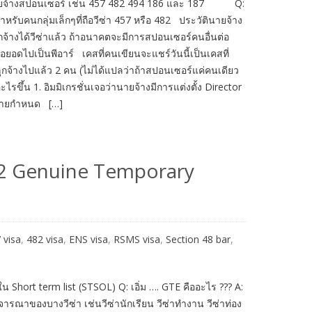
ีนายจ้างสปอนเซอร์ เช่น 457 482 494 186 และ 187 Q:
ำหรับคนกลุ่มเล็กๆที่ถือวีซ่า 457 หรือ 482 ประวัตินายจ้าง
กจ้างได้วีซ่าแล้ว ถ้าอนาคตจะมีการสปอนเซอร์คนอื่นต่อ
่อยอดไปเป็นพีอาร์ เคสที่คนเขียนจะแชร์วันนี้เป็นเคสที่
ูกจ้างไปแล้ว 2 คน (ไม่ได้แปลว่าถ้าสปอนเซอร์แค่คนเดียว
ไรขึ้น 1. อิมมิเกรชั่นเจอว่านายจ้างมีการแต่งตั้ง Director
ฏหมายกำหนด […]
2 Genuine Temporary
 visa
,
482 visa
,
ENS visa
,
RSMS visa
,
Section 48 bar
,
่ใน Short term list (STSOL) Q: เอิ่ม …. GTE คืออะไร ??? A:
รณาของบางวีซ่า เช่นวีซ่านักเรียน วีซ่าทำงาน วีซ่าท่อง