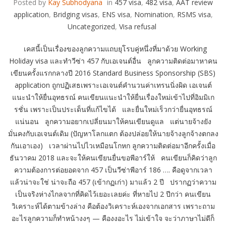
Posted by
Kay Subhodyana
in
457 visa
,
482 visa
,
AAT review
application
,
Bridging visas
,
ENS visa
,
Nomination
,
RSMS visa
,
Uncategorized
,
Visa refusal
เคสนี้เป็นเรื่องของลูกความแถบยุโรบคู่หนึ่งที่มาด้วย Working
Holiday visa และทำวีซ่า 457 กับเอเจนต์อื่น ลูกความติดต่อมาหาคน
เขียนครั้งแรกกลางปี 2016 Standard Business Sponsorship (SBS)
application ถูกปฏิเสธเพราะเอเจนต์คำนวนค่าเทรนนิ่งผิด เอเจนต์
แนะนำให้ยื่นอุทธรณ์ คนเขียนแนะนำให้ยื่นเรื่องใหม่เข้าไปที่อิมมิเก
รชั่น เพราะเป็นประเด็นที่แก้ไขได้ และยื่นใหม่เร็วกว่ายื่นอุทธรณ์
แน่นอน ลูกความอยากเปลี่ยนมาให้คนเขียนดูแล แต่นายจ้างยัง
มั่นคงกับเอเจนต์เดิม (ปัญหาโลกแตก ต้องปล่อยให้นายจ้างลูกจ้างตกลง
กันเอาเอง) เวลาผ่านไปไวเหมือนโกหก ลูกความติดต่อมาอีกครั้งเมื่อ
ธันวาคม 2018 และจะให้คนเขียนยื่นขอพีอาร์ให้ คนเขียนก็คิดว่าลูก
ความต้องการต่อยอดจาก 457 เป็นวีซ่าพีอาร์ 186 …. คือดูจากเวลา
แล้วน่าจะใช่ น่าจะถือ 457 (เข้ากฏเก่า) มาแล้ว 2 ปี ปรากฏว่าความ
เป็นจริงห่างไกลจากที่คิดไว้เยอะเลยค่ะ ที่หายไป 2 ปีกว่า คนเขียน
วิเคราะห์ได้ตามข้างล่าง คือต้องวิเคราะห์เองจากเอกสาร เพราะถาม
อะไรลูกความก็ทำหน้างงๆ — คืองงอะไร ไม่เข้าใจ จะว่าภาษาไม่ดีก็