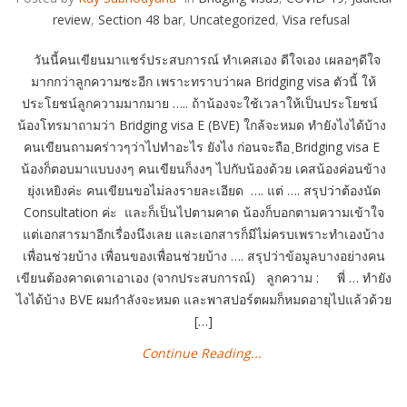
review
,
Section 48 bar
,
Uncategorized
,
Visa refusal
วันนี้คนเขียนมาแชร์ประสบการณ์ ทำเคสเอง ดีใจเอง เผลอๆดีใจ
มากกว่าลูกความซะอีก เพราะทราบว่าผล Bridging visa ตัวนี้ ให้
ประโยชน์ลูกความมากมาย ….. ถ้าน้องจะใช้เวลาให้เป็นประโยชน์
น้องโทรมาถามว่า Bridging visa E (BVE) ใกล้จะหมด ทำยังไงได้บ้าง
คนเขียนถามคร่าวๆว่าไปทำอะไร ยังไง ก่อนจะถือ ฺBridging visa E
น้องก็ตอบมาแบบงงๆ คนเขียนก็งงๆ ไปกับน้องด้วย เคสน้องค่อนข้าง
ยุ่งเหยิงค่ะ คนเขียนขอไม่ลงรายละเอียด …. แต่ …. สรุปว่าต้องนัด
Consultation ค่ะ และก็เป็นไปตามคาด น้องก็บอกตามความเข้าใจ
แต่เอกสารมาอีกเรื่องนึงเลย และเอกสารก็มีไม่ครบเพราะทำเองบ้าง
เพื่อนช่วยบ้าง เพื่อนของเพื่อนช่วยบ้าง …. สรุปว่าข้อมูลบางอย่างคน
เขียนต้องคาดเดาเอาเอง (จากประสบการณ์) ลูกความ : พี่ … ทำยัง
ไงได้บ้าง BVE ผมกำลังจะหมด และพาสปอร์ตผมก็หมดอายุไปแล้วด้วย
[…]
Continue Reading...