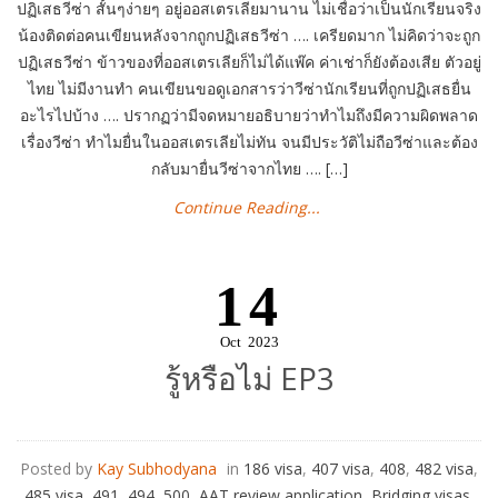
ปฏิเสธวีซ่า สั้นๆง่ายๆ อยู่ออสเตรเลียมานาน ไม่เชื่อว่าเป็นนักเรียนจริง
น้องติดต่อคนเขียนหลังจากถูกปฏิเสธวีซ่า …. เครียดมาก ไม่คิดว่าจะถูก
ปฏิเสธวีซ่า ข้าวของที่ออสเตรเลียก็ไม่ได้แพ๊ค ค่าเช่าก็ยังต้องเสีย ตัวอยู่
ไทย ไม่มีงานทำ คนเขียนขอดูเอกสารว่าวีซ่านักเรียนที่ถูกปฏิเสธยื่น
อะไรไปบ้าง …. ปรากฏว่ามีจดหมายอธิบายว่าทำไมถึงมีความผิดพลาด
เรื่องวีซ่า ทำไมยื่นในออสเตรเลียไม่ทัน จนมีประวัติไม่ถือวีซ่าและต้อง
กลับมายื่นวีซ่าจากไทย …. […]
Continue Reading...
14
Oct
2023
รู้หรือไม่ EP3
Posted by
Kay Subhodyana
in
186 visa
,
407 visa
,
408
,
482 visa
,
485 visa
,
491
,
494
,
500
,
AAT review application
,
Bridging visas
,