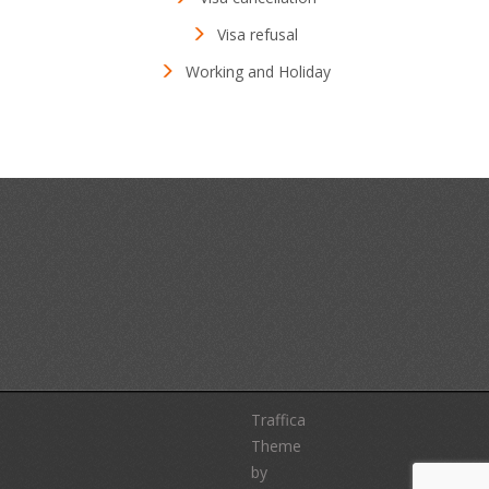
Visa refusal
Working and Holiday
Traffica
Theme
by