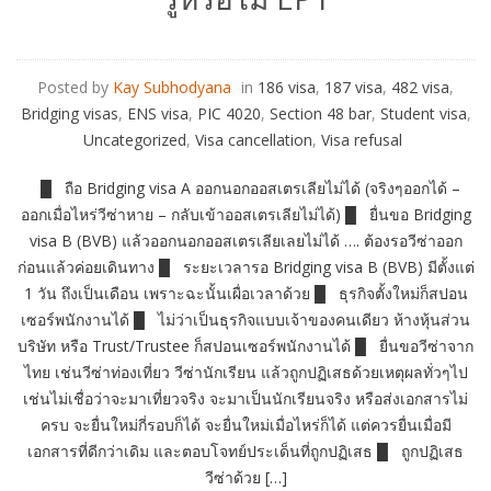
Posted by
Kay Subhodyana
in
186 visa
,
187 visa
,
482 visa
,
Bridging visas
,
ENS visa
,
PIC 4020
,
Section 48 bar
,
Student visa
,
Uncategorized
,
Visa cancellation
,
Visa refusal
█ ถือ Bridging visa A ออกนอกออสเตรเลียไม่ได้ (จริงๆออกได้ –
ออกเมื่อไหร่วีซ่าหาย – กลับเข้าออสเตรเลียไม่ได้) █ ยื่นขอ Bridging
visa B (BVB) แล้วออกนอกออสเตรเลียเลยไม่ได้ …. ต้องรอวีซ่าออก
ก่อนแล้วค่อยเดินทาง █ ระยะเวลารอ Bridging visa B (BVB) มีตั้งแต่
1 วัน ถึงเป็นเดือน เพราะฉะนั้นเผื่อเวลาด้วย █ ธุรกิจตั้งใหม่ก็สปอน
เซอร์พนักงานได้ █ ไม่ว่าเป็นธุรกิจแบบเจ้าของคนเดียว ห้างหุ้นส่วน
บริษัท หรือ Trust/Trustee ก็สปอนเซอร์พนักงานได้ █ ยื่นขอวีซ่าจาก
ไทย เช่นวีซ่าท่องเที่ยว วีซ่านักเรียน แล้วถูกปฏิเสธด้วยเหตุผลทั่วๆไป
เช่นไม่เชื่อว่าจะมาเที่ยวจริง จะมาเป็นนักเรียนจริง หรือส่งเอกสารไม่
ครบ จะยื่นใหม่กี่รอบก็ได้ จะยื่นใหม่เมื่อไหร่ก็ได้ แต่ควรยื่นเมื่อมี
เอกสารที่ดีกว่าเดิม และตอบโจทย์ประเด็นที่ถูกปฏิเสธ █ ถูกปฏิเสธ
วีซ่าด้วย […]