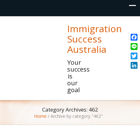
Immigration
Success
Fac
Australia
Line
Your
Twit
success
Link
is
our
goal
Category Archives: 462
Home
/
Archive by category "462"