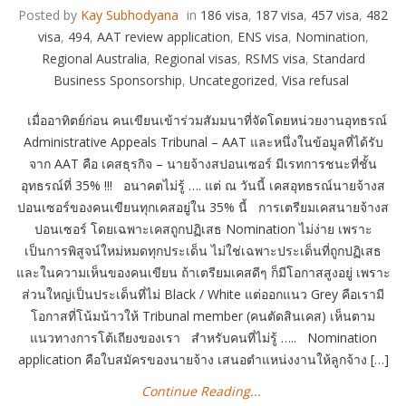
Posted by
Kay Subhodyana
in
186 visa
,
187 visa
,
457 visa
,
482
visa
,
494
,
AAT review application
,
ENS visa
,
Nomination
,
Regional Australia
,
Regional visas
,
RSMS visa
,
Standard
Business Sponsorship
,
Uncategorized
,
Visa refusal
เมื่ออาทิตย์ก่อน คนเขียนเข้าร่วมสัมมนาที่จัดโดยหน่วยงานอุทธรณ์
Administrative Appeals Tribunal – AAT และหนึ่งในข้อมูลที่ได้รับ
จาก AAT คือ เคสธุรกิจ – นายจ้างสปอนเซอร์ มีเรทการชนะที่ชั้น
อุทธรณ์ที่ 35% !!! อนาคตไม่รู้ …. แต่ ณ วันนี้ เคสอุทธรณ์นายจ้างส
ปอนเซอร์ของคนเขียนทุกเคสอยู่ใน 35% นี้ การเตรียมเคสนายจ้างส
ปอนเซอร์ โดยเฉพาะเคสถูกปฏิเสธ Nomination ไม่ง่าย เพราะ
เป็นการพิสูจน์ใหม่หมดทุกประเด็น ไม่ใช่เฉพาะประเด็นที่ถูกปฏิเสธ
และในความเห็นของคนเขียน ถ้าเตรียมเคสดีๆ ก็มีโอกาสสูงอยู่ เพราะ
ส่วนใหญ่เป็นประเด็นที่ไม่ Black / White แต่ออกแนว Grey คือเรามี
โอกาสที่โน้มน้าวให้ Tribunal member (คนตัดสินเคส) เห็นตาม
แนวทางการโต้เถียงของเรา สำหรับคนที่ไม่รู้ ….. Nomination
application คือใบสมัครของนายจ้าง เสนอตำแหน่งงานให้ลูกจ้าง […]
Continue Reading...