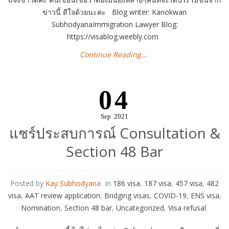
ข่าวนี้ ดีใจด้วยนะคะ Blog writer: Kanokwan
SubhodyanaImmigration Lawyer Blog:
https://visablog.weebly.com
Continue Reading...
04
Sep
2021
แชร์ประสบการณ์ Consultation &
Section 48 Bar
Posted by
Kay Subhodyana
in
186 visa
,
187 visa
,
457 visa
,
482
visa
,
AAT review application
,
Bridging visas
,
COVID-19
,
ENS visa
,
Nomination
,
Section 48 bar
,
Uncategorized
,
Visa refusal