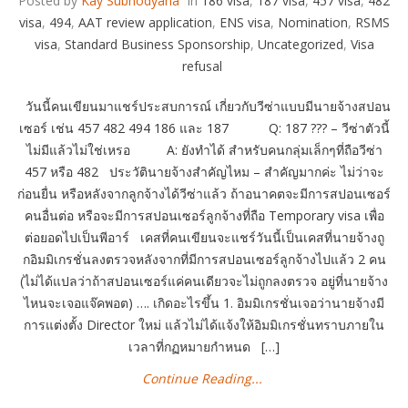
Posted by
Kay Subhodyana
in
186 visa
,
187 visa
,
457 visa
,
482
visa
,
494
,
AAT review application
,
ENS visa
,
Nomination
,
RSMS
visa
,
Standard Business Sponsorship
,
Uncategorized
,
Visa
refusal
วันนี้คนเขียนมาแชร์ประสบการณ์ เกี่ยวกับวีซ่าแบบมีนายจ้างสปอน
เซอร์ เช่น 457 482 494 186 และ 187 Q: 187 ??? – วีซ่าตัวนี้
ไม่มีแล้วไม่ใช่เหรอ A: ยังทำได้ สำหรับคนกลุ่มเล็กๆที่ถือวีซ่า
457 หรือ 482 ประวัตินายจ้างสำคัญไหม – สำคัญมากค่ะ ไม่ว่าจะ
ก่อนยื่น หรือหลังจากลูกจ้างได้วีซ่าแล้ว ถ้าอนาคตจะมีการสปอนเซอร์
คนอื่นต่อ หรือจะมีการสปอนเซอร์ลูกจ้างที่ถือ Temporary visa เพื่อ
ต่อยอดไปเป็นพีอาร์ เคสที่คนเขียนจะแชร์วันนี้เป็นเคสที่นายจ้างถู
กอิมมิเกรชั่นลงตรวจหลังจากที่มีการสปอนเซอร์ลูกจ้างไปแล้ว 2 คน
(ไม่ได้แปลว่าถ้าสปอนเซอร์แค่คนเดียวจะไม่ถูกลงตรวจ อยู่ที่นายจ้าง
ไหนจะเจอแจ๊คพอต) …. เกิดอะไรขึ้น 1. อิมมิเกรชั่นเจอว่านายจ้างมี
การแต่งตั้ง Director ใหม่ แล้วไม่ได้แจ้งให้อิมมิเกรชั่นทราบภายใน
เวลาที่กฏหมายกำหนด […]
Continue Reading...