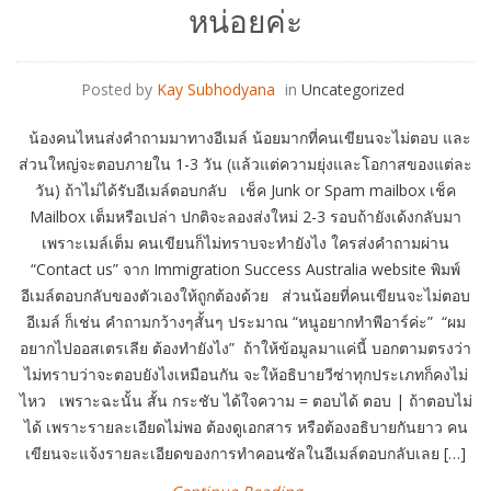
หน่อยค่ะ
Posted by
Kay Subhodyana
in
Uncategorized
น้องคนไหนส่งคำถามมาทางอีเมล์ น้อยมากที่คนเขียนจะไม่ตอบ และ
ส่วนใหญ่จะตอบภายใน 1-3 วัน (แล้วแต่ความยุ่งและโอกาสของแต่ละ
วัน) ถ้าไม่ได้รับอีเมล์ตอบกลับ เช็ค Junk or Spam mailbox เช็ค
Mailbox เต็มหรือเปล่า ปกติจะลองส่งใหม่ 2-3 รอบถ้ายังเด้งกลับมา
เพราะเมล์เต็ม คนเขียนก็ไม่ทราบจะทำยังไง ใครส่งคำถามผ่าน
“Contact us” จาก Immigration Success Australia website พิมพ์
อีเมล์ตอบกลับของตัวเองให้ถูกต้องด้วย ส่วนน้อยที่คนเขียนจะไม่ตอบ
อีเมล์ ก็เช่น คำถามกว้างๆสั้นๆ ประมาณ “หนูอยากทำพีอาร์ค่ะ” “ผม
อยากไปออสเตรเลีย ต้องทำยังไง” ถ้าให้ข้อมูลมาแค่นี้ บอกตามตรงว่า
ไม่ทราบว่าจะตอบยังไงเหมือนกัน จะให้อธิบายวีซ่าทุกประเภทก็คงไม่
ไหว เพราะฉะนั้น สั้น กระชับ ได้ใจความ = ตอบได้ ตอบ | ถ้าตอบไม่
ได้ เพราะรายละเอียดไม่พอ ต้องดูเอกสาร หรือต้องอธิบายกันยาว คน
เขียนจะแจ้งรายละเอียดของการทำคอนซัลในอีเมล์ตอบกลับเลย […]